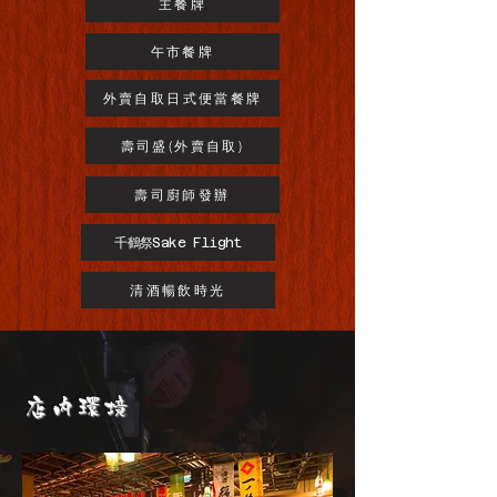
主餐牌
午市餐牌
外賣自取日式便當餐牌
壽司盛(外賣自取)
壽司廚師發辦
千鶴祭Sake Flight
清酒暢飲時光
店内環境