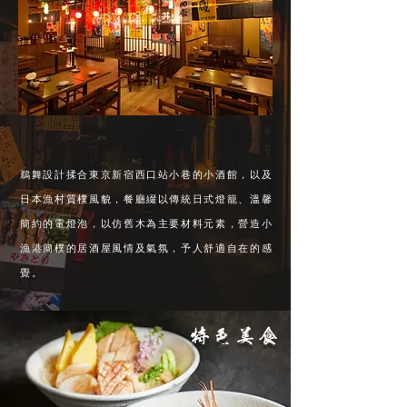
鵜舞設計揉合東京新宿西口站小巷的小酒館，以及
日本漁村質樸風貌，餐廳綴以傳統日式燈籠、溫馨
簡約的電燈泡，以仿舊木為主要材料元素，營造小
漁港簡樸的居酒屋風情及氣氛，予人舒適自在的感
覺。
​特色美食