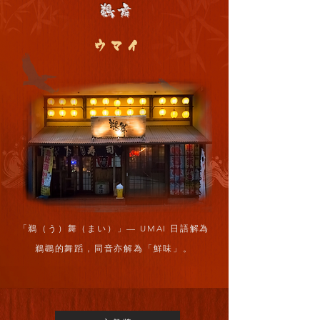
鵜舞
ウマイ
「鵜（う）舞（まい）」— UMAI 日語解為
鵜鶘的舞蹈，同音亦解為「鮮味」。